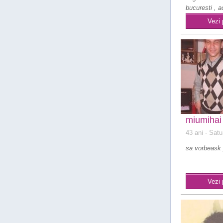
bucuresti , a
stabilit in ge
Vezi 
miumihai
43 ani
- Satu
sa vorbeask 
Vezi 