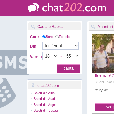
Cautare Rapida
Anunturi
Caut
Barbat
Femeie
Din
la
Varsta
flormar6
33 ani
- Satu
chat202.com
un tip ok !!!..
Baieti din Alba
Baieti din Arad
Baieti din Arges
Vezi 
Baieti din Bacau