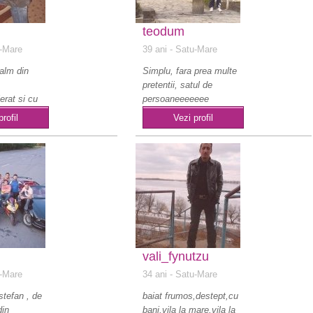
teodum
-Mare
39 ani
- Satu-Mare
calm din
Simplu, fara prea multe
pretentii, satul de
erat si cu
persoaneeeeeee
ri.Sunt
infumurateeee!!!..
profil
Vezi profil
vali_fynutzu
-Mare
34 ani
- Satu-Mare
stefan , de
baiat frumos,destept,cu
din
bani,vila la mare,vila la