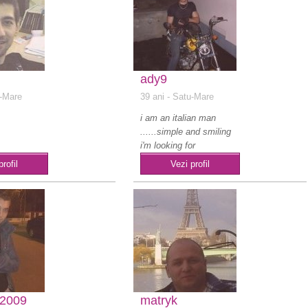
ady9
-Mare
39 ani
- Satu-Mare
i am an italian man
......simple and smiling
i'm looking for
something special i..
profil
Vezi profil
o2009
matryk