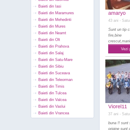
Baieti din Iasi
amaryo
Baieti din Maramures
Baieti din Mehedinti
43 ani
- Satu
Baieti din Mures
Sunt un tip 
Baieti din Neamt
fire,bine
Baieti din Olt
crescut,mani
Baieti din Prahova
capul pe ume
Vezi 
haios ..
Baieti din Salaj
Baieti din Satu-Mare
Baieti din Sibiu
Baieti din Suceava
Baieti din Teleorman
Baieti din Timis
Baieti din Tulcea
Baieti din Valcea
Viorel11
Baieti din Vaslui
Baieti din Vrancea
37 ani
- Satu
buna !! sunt 
origine sunt 