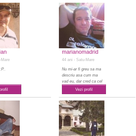
ian
marianomadrid
-Mare
44 ani
- Satu-Mare
:P..
Nu mi-ar fi greu sa ma
descriu asa cum ma
vad eu, dar cred ca cel
mai bine ar fi..
profil
Vezi profil