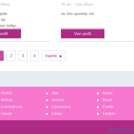
-Mare
36 ani
- Satu-Mare
aybe
nu stiu spunety voi..
l be
han today
t live the
profil
Vezi profil
1
2
3
4
Inainte
Andrid
Apa
Ardud
Beltiug
Berveni
Bixad
Calinesti-oas
Camarzana
Camin
Cauas
Cehal
Certeze
Termeni si Co