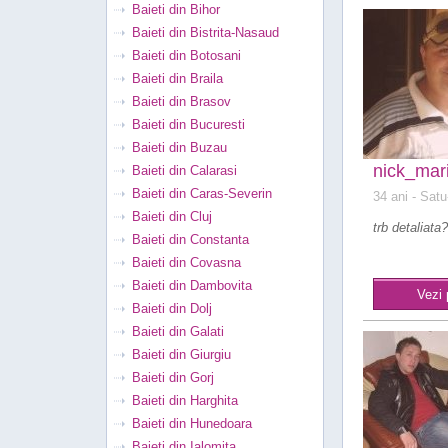
Baieti din Bihor
Baieti din Bistrita-Nasaud
Baieti din Botosani
Baieti din Braila
Baieti din Brasov
Baieti din Bucuresti
Baieti din Buzau
nick_mar
Baieti din Calarasi
Baieti din Caras-Severin
34 ani
- Satu
Baieti din Cluj
trb detaliata?
Baieti din Constanta
Baieti din Covasna
Baieti din Dambovita
Vezi 
Baieti din Dolj
Baieti din Galati
Baieti din Giurgiu
Baieti din Gorj
Baieti din Harghita
Baieti din Hunedoara
Baieti din Ialomita