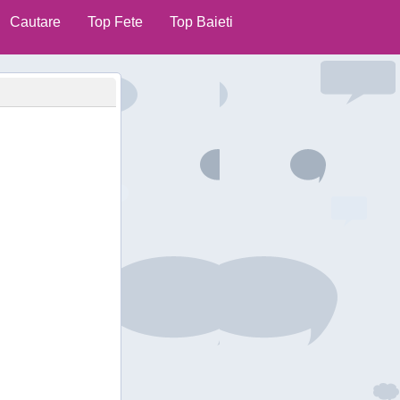
Cautare
Top Fete
Top Baieti