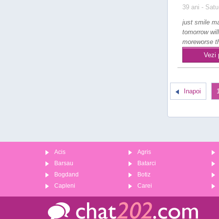
39 ani
- Satu
just smile m
tomorrow wil
moreworse t
???????? jus
Vezi 
li..
Inapoi
Acis
Agris
Barsau
Batarci
Bogdand
Botiz
Capleni
Carei