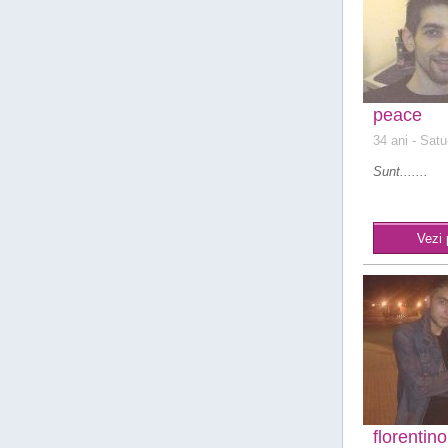
peace
34 ani
- Satu
Sunt.......
Vezi 
florentin