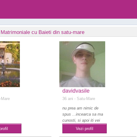
 Matrimoniale cu Baieti din satu-mare
7
davidvasile
-Mare
36 ani
- Satu-Mare
nu prea am nimic de
spus ...incearca sa ma
cunosti, si apoi iti vei
da seama sin..
profil
Vezi profil