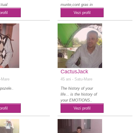
ctual
munte,cont gras in
rmani..
banca vand ..
profil
Vezi profil
CactusJack
-Mare
45 ani
- Satu-Mare
pozele..
The history of your
life... is the history of
your EMOTIONS..
profil
Vezi profil