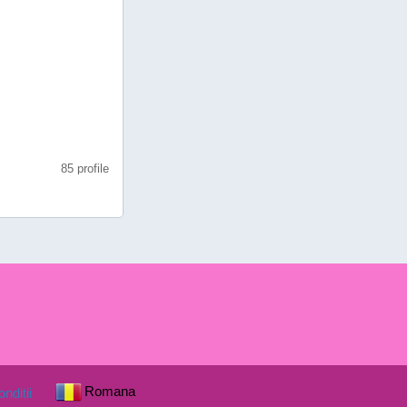
85 profile
Romana
nditii