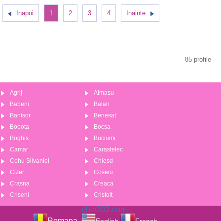
Inapoi
1
2
3
4
Inainte
85 profile
Agrij
Almasu
Babeni
Balan
Banisor
Benesat
Bobota
Bocsa
Boghis
Buciumi
Camar
Carastelec
Cehu Silvaniei
Chiesd
Cizer
Coseiu
Crasna
Creaca
Criseni
Cristolt
chat202.com
Romana
English
French