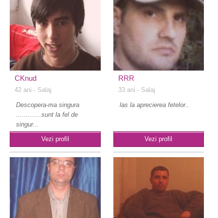
CKnud
RRR
42 ani
- Salaj
33 ani
- Salaj
Descopera-ma singura
las la aprecierea fetelor..
.............sunt la fel de
singur...
Vezi profil
Vezi profil