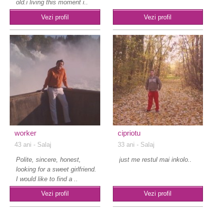
old.i living this moment i..
Vezi profil
Vezi profil
worker
cipriotu
43 ani
- Salaj
33 ani
- Salaj
Polite, sincere, honest,
just me restul mai inkolo..
looking for a sweet girlfriend.
I would like to find a ..
Vezi profil
Vezi profil