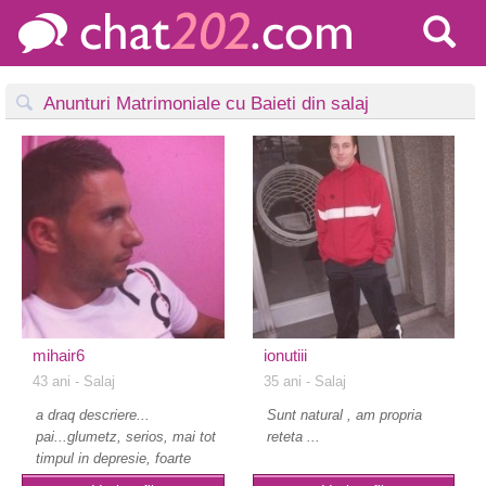
Anunturi Matrimoniale cu Baieti din salaj
mihair6
ionutiii
43 ani
- Salaj
35 ani
- Salaj
a draq descriere...
Sunt natural , am propria
pai...glumetz, serios, mai tot
reteta ...
timpul in depresie, foarte
oc..