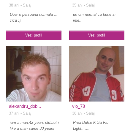
38 ani
- Salaj
35 ani
- Salaj
Doar o persoana normala ...
un om normal cu bune si
cica :)..
rele..
Vezi profil
Vezi profil
alexandru_dob...
vio_78
37 ani
- Salaj
38 ani
- Salaj
iam a man,42 years old.but i
Prea Dulce K Sa Fiu
like a man same 30 years
Light.......