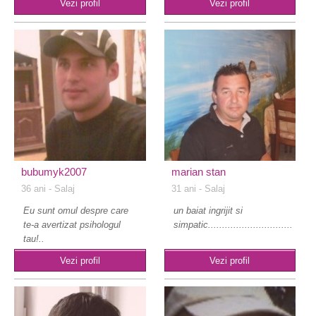
Vezi profil
Vezi profil
bubumyk2007
marian stan
36 ani
- Salaj
31 ani
- Salaj
Eu sunt omul despre care
un baiat ingrijit si
te-a avertizat psihologul
simpatic......................................
tau!..
Vezi profil
Vezi profil