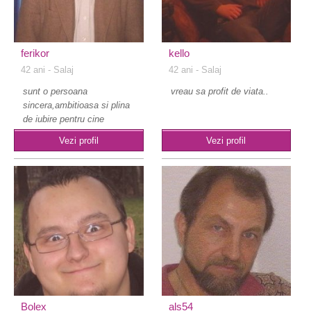
ferikor
kello
42 ani
- Salaj
42 ani
- Salaj
sunt o persoana
vreau sa profit de viata..
sincera,ambitioasa si plina
de iubire pentru cine
merita...
Vezi profil
Vezi profil
Bolex
als54