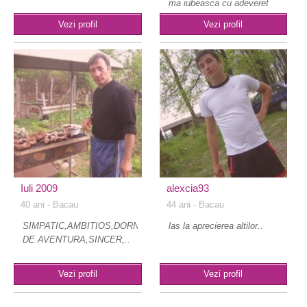
ma iubeasca cu adeveret
ch..
Vezi profil
Vezi profil
Iuli 2009
alexcia93
40 ani
- Bacau
44 ani
- Bacau
SIMPATIC,AMBITIOS,DORNIC
las la aprecierea altilor..
DE AVENTURA,SINCER,..
Vezi profil
Vezi profil