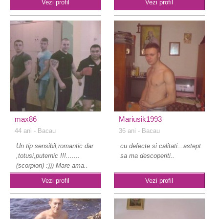
Vezi profil
Vezi profil
max86
Mariusik1993
44 ani
- Bacau
36 ani
- Bacau
Un tip sensibil,romantic dar
cu defecte si calitati...astept
,totusi,puternic !!!.......
sa ma descoperiti..
(scorpion) :))) Mare ama..
Vezi profil
Vezi profil