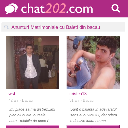
Anunturi Matrimoniale cu Baieti din bacau
wsb
cristea13
42 ani
- Bacau
31 ani
- Bacau
imi place sa ma distrez..imi
Sunt o balanta in adevaratul
plac cluburile..cursele
sens al cuvintului, dar odata
auto...relatiile de orice f..
o decizie luata nu ma..