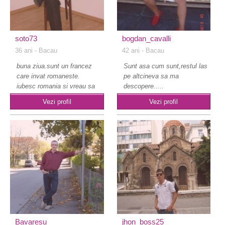
soto73
bogdan_cavalli
36 ani
- Bacau
42 ani
- Bacau
buna ziua.sunt un francez
Sunt asa cum sunt,restul las
care invat romaneste.
pe altcineva sa ma
iubesc romania si vreau sa
descopere.....
vorbe..
Vezi profil
Vezi profil
Bavaresu
jhon_boss25