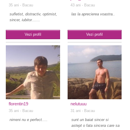
35 ani
- Bacau
43 ani
- Bacau
sufletist, distractiv, optimist,
las la aprecierea voastra..
sincer, iubitor.......
Vezi profil
Vezi profil
florentin19
nelutuuu
35 ani
- Bacau
31 ani
- Bacau
nimeni nu e perfect.....
sunt un baiat sincer si
astept o fata sincera care sa