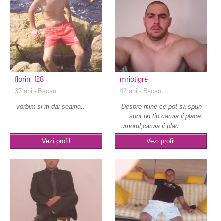
florin_f28
mriotigre
37 ani
- Bacau
42 ani
- Bacau
vorbim si iti dai seama..
Despre mine ce pot sa spun
... sunt un tip caruia ii place
umorul,caruia ii plac..
Vezi profil
Vezi profil