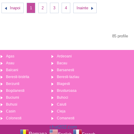
Inapoi
1
2
3
4
Inainte
85 profile
Agas
Ardeoani
Asau
Bacau
Balcani
Barsanesti
Beresti-bistrita
Beresti-tazlau
Berzunti
Blagesti
Bogdanesti
Brusturoasa
Buciumi
Buhoci
Buhusi
Caiuti
Casin
Cleja
Colonesti
Comanesti
chat202.com
Romana
English
French