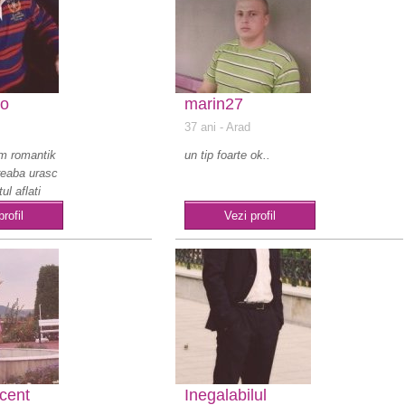
zo
marin27
37 ani
- Arad
km romantik
un tip foarte ok..
treaba urasc
ul aflati
profil
Vezi profil
cent
Inegalabilul