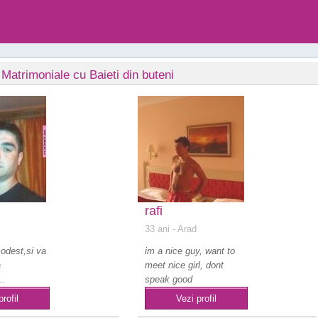
 Matrimoniale cu Baieti din buteni
rafi
33 ani
- Arad
modest,si va
im a nice guy, want to
a
meet nice girl, dont
..
speak good
romanian.....
profil
Vezi profil