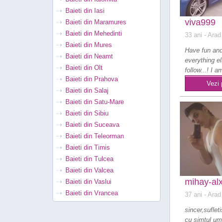
Baieti din Iasi
viva999
Baieti din Maramures
Baieti din Mehedinti
33 ani
- Arad
Baieti din Mures
Have fun an
Baieti din Neamt
everything el
Baieti din Olt
follow...! I a
Baieti din Prahova
strong,inde
Vezi 
person th..
Baieti din Salaj
Baieti din Satu-Mare
Baieti din Sibiu
Baieti din Suceava
Baieti din Teleorman
Baieti din Timis
Baieti din Tulcea
Baieti din Valcea
mihay-al
Baieti din Vaslui
Baieti din Vrancea
37 ani
- Arad
sincer,suflet
cu simtul um