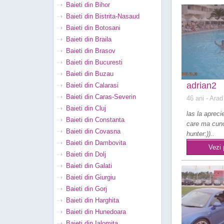
Baieti din Bihor
Baieti din Bistrita-Nasaud
Baieti din Botosani
Baieti din Braila
Baieti din Brasov
Baieti din Bucuresti
Baieti din Buzau
adrian2
Baieti din Calarasi
Baieti din Caras-Severin
46 ani
- Arad
Baieti din Cluj
las la apreci
Baieti din Constanta
care ma cuno
Baieti din Covasna
hunter:))..
Baieti din Dambovita
Vezi 
Baieti din Dolj
Baieti din Galati
Baieti din Giurgiu
Baieti din Gorj
Baieti din Harghita
Baieti din Hunedoara
Baieti din Ialomita