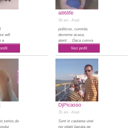
a86life
39 ani
- Arad
d
politicos, cuminte,
se will
devreme acasa,
m a
atent.... Daca cumva
pendend
cauti asa ceva incearca
profil
Vezi profil
..
x
DjPicasso
35 ani
- Arad
ist,serios,dar
Sunt in cautarea unei
orului
noi relatii bazata pe