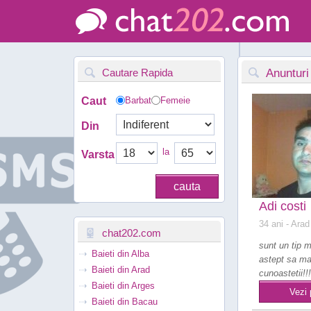
Cautare Rapida
Anunturi
Caut
Barbat
Femeie
Din
la
Varsta
Adi costi
34 ani
- Arad
chat202.com
sunt un tip 
Baieti din Alba
astept sa m
Baieti din Arad
cunoastetii!!!
Baieti din Arges
Vezi 
Baieti din Bacau