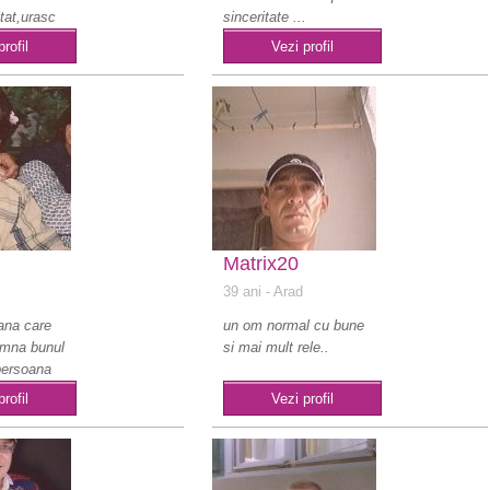
tat,urasc
sinceritate ...
profil
Vezi profil
Matrix20
39 ani
- Arad
ana care
un om normal cu bune
amna bunul
si mai mult rele..
persoana
 i..
profil
Vezi profil