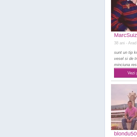
MarcSui
38 ani
- Arad
sunt un tip 
vesel si de 
minciuna rest
voi cum ..
Vezi 
blondu50