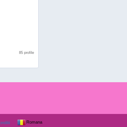
85 profile
Romana
nditii