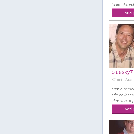
foarte dezvol
minciuna,s..
Vezi 
bluesky7
32 ani
- Arad
sunt o perso
stie ce inse
simt sunt o 
zambareata si
Vezi 