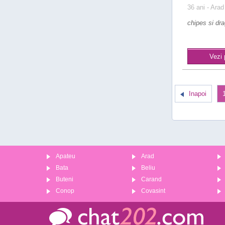
36 ani
- Arad
chipes si dra
Vezi 
Inapoi
Apateu
Arad
Bata
Beliu
Buteni
Carand
Conop
Covasint