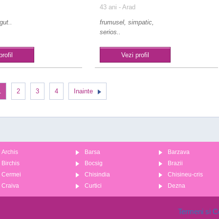
43 ani
- Arad
gut..
frumusel, simpatic,
serios..
profil
Vezi profil
1
2
3
4
Inainte
Archis
Barsa
Barzava
Birchis
Bocsig
Brazii
Cermei
Chisindia
Chisineu-cris
Craiva
Curtici
Dezna
Termeni si Co