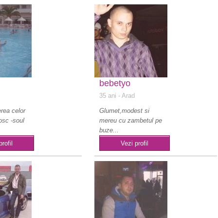
bebetyo
35 ani
- Arad
erea celor
Glumet,modest si
sc -soul
mereu cu zambetul pe
buze...
profil
Vezi profil