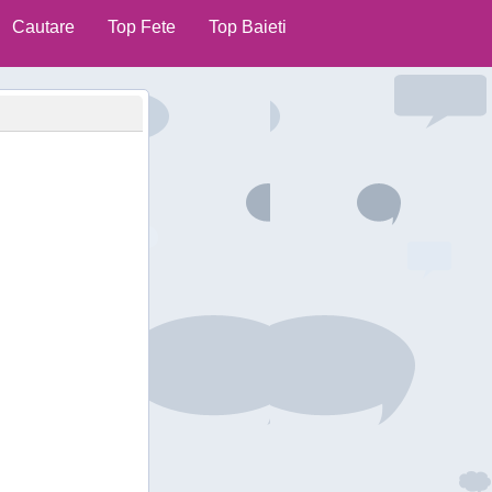
Cautare
Top Fete
Top Baieti